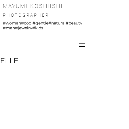
MAYUMI KOSHIISHI
PHOTOGRAPHER
#woman
#cool
#gentle
#natural
#beauty
#man
#jewelry
#kids
ELLE