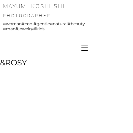
MAYUMI KOSHIISHI
PHOTOGRAPHER
#woman
#cool
#gentle
#natural
#beauty
#man
#jewelry
#kids
&ROSY