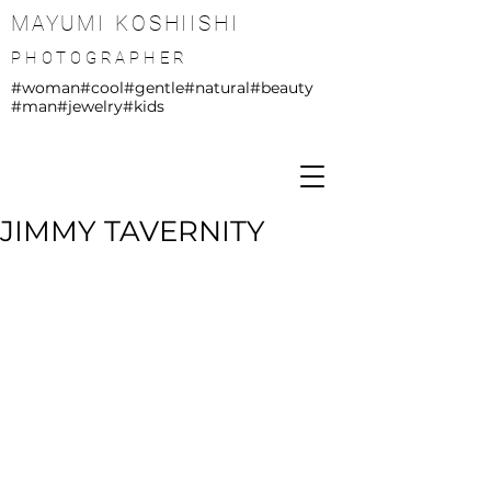
MAYUMI KOSHIISHI
PHOTOGRAPHER
#woman
#cool
#gentle
#natural
#beauty
#man
#jewelry
#kids
JIMMY TAVERNITY