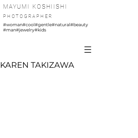
MAYUMI KOSHIISHI
PHOTOGRAPHER
#woman
#cool
#gentle
#natural
#beauty
#man
#jewelry
#kids
KAREN TAKIZAWA